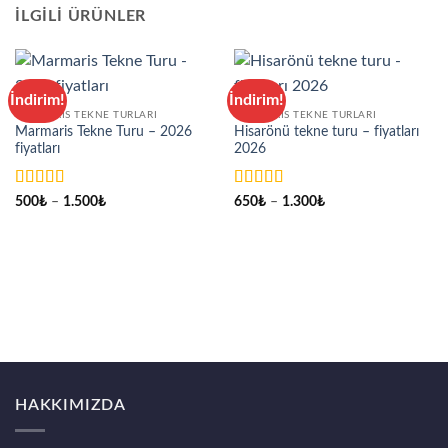
İLGILI ÜRÜNLER
İndirim!
İndirim!
MARMARIS TEKNE TURLARI
MARMARIS TEKNE TURLARI
Marmaris Tekne Turu – 2026
Hisarönü tekne turu – fiyatları
fiyatları
2026
5 üzerinden
5 üzerinden
Fiyat
Fiyat
500
₺
–
1.500
₺
650
₺
–
1.300
₺
aralığı:
aralığı:
5
oy aldı
5
oy aldı
500₺
650₺
-
-
1.500₺
1.300₺
HAKKIMIZDA