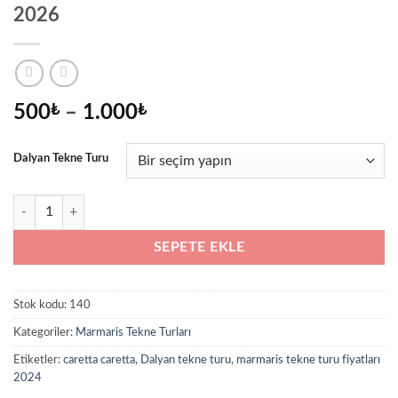
2026
Fiyat
500
₺
–
1.000
₺
aralığı:
500₺
Dalyan Tekne Turu
-
1.000₺
Marmaris Dalyan tekne turu - fiyatları 2026 adet
SEPETE EKLE
Stok kodu:
140
Kategoriler:
Marmaris Tekne Turları
Etiketler:
caretta caretta
,
Dalyan tekne turu
,
marmaris tekne turu fiyatları
2024