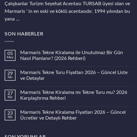
Çalışkanlar Turizm Seyehat Acentası TURSAB üyesi olan ve
Marmaris ' in en eski ve köklü acentasıdır. 1994 yılından bu
yana ...
SON HABERLER
Marmaris Tekne Kiralama ile Unutulmaz Bir Gün
05
May
Nasıl Planlanır? (2026 Rehberi)
Yorum
yok
Marmaris Tekne Turu Fiyatları 2026 – Güncel Liste
29
Marmaris
Tekne
Nis
ve Detaylar
Kiralama
ile
Yorum
Unutulmaz
yok
Marmaris Tekne Kiralama mı Tekne Turu mu? 2026
27
Bir
Marmaris
Gün
Tekne
Nis
Karşılaştırma Rehberi
Nasıl
Turu
Planlanır?
Fiyatları
Yorum
(2026
2026
yok
Marmaris Tekne Kiralama Fiyatları 2026 – Güncel
23
Rehberi)
–
Marmaris
Güncel
Tekne
Nis
Ücretler ve Detaylı Rehber
Liste
Kiralama
ve
mı
Yorum
Detaylar
Tekne
yok
Turu
Marmaris
mu?
Tekne