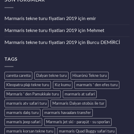
SON YORUMLAR
2026
Kiralama
Karşılaştırma
Fiyatları
Rehberi
2026
–
Marmaris tekne turu fiyatları 2019
için
emir
Güncel
Ücretler
ve
Marmaris tekne turu fiyatları 2019
için
Mehmet
Detaylı
Rehber
Marmaris tekne turu fiyatları 2019
için
Burcu DEMİRCİ
TAGS
caretta caretta
Dalyan tekne turu
Hisarönü Tekne turu
Kleopatra plajı tekne turu
Kız kumu
marmaris ' den efes turu
Marmaris ' den Pamukkale turu
marmaris at safari
marmaris atv safari turu
Marmaris Dalyan otobüs ile tur
marmaris dalış turu
marmaris havaalanı transfer
marmaris jeep safari
Marmaris jet ski - paraşüt - su sporları
marmaris korsan tekne turu
marmaris Quad Buggy safari turu