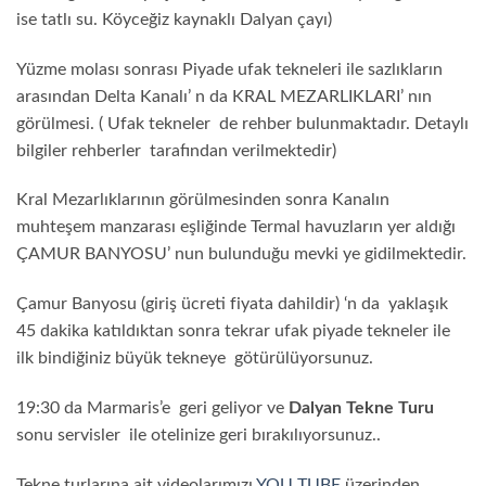
ise tatlı su. Köyceğiz kaynaklı Dalyan çayı)
Yüzme molası sonrası Piyade ufak tekneleri ile sazlıkların
arasından Delta Kanalı’ n da KRAL MEZARLIKLARI’ nın
görülmesi. ( Ufak tekneler de rehber bulunmaktadır. Detaylı
bilgiler rehberler tarafından verilmektedir)
Kral Mezarlıklarının görülmesinden sonra Kanalın
muhteşem manzarası eşliğinde Termal havuzların yer aldığı
ÇAMUR BANYOSU’ nun bulunduğu mevki ye gidilmektedir.
Çamur Banyosu (giriş ücreti fiyata dahildir) ‘n da yaklaşık
45 dakika katıldıktan sonra tekrar ufak piyade tekneler ile
ilk bindiğiniz büyük tekneye götürülüyorsunuz.
19:30 da Marmaris’e geri geliyor ve
Dalyan Tekne Turu
sonu servisler ile otelinize geri bırakılıyorsunuz..
Tekne turlarına ait videolarımızı
YOU TUBE
üzerinden