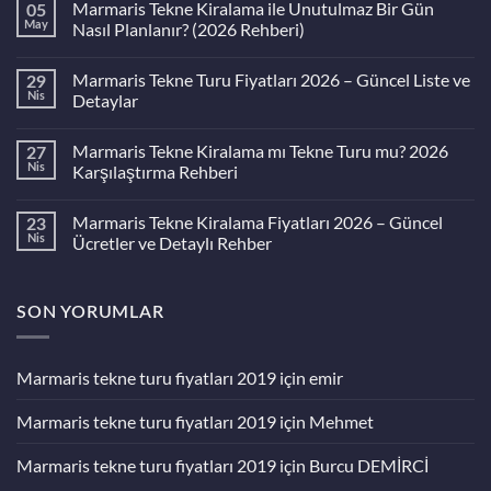
Marmaris Tekne Kiralama ile Unutulmaz Bir Gün
05
May
Nasıl Planlanır? (2026 Rehberi)
Yorum
yok
Marmaris Tekne Turu Fiyatları 2026 – Güncel Liste ve
Marmaris
29
Tekne
Nis
Detaylar
Kiralama
ile
Yorum
Unutulmaz
yok
Marmaris Tekne Kiralama mı Tekne Turu mu? 2026
Bir
Marmaris
27
Gün
Tekne
Nis
Karşılaştırma Rehberi
Nasıl
Turu
Planlanır?
Fiyatları
Yorum
(2026
2026
yok
Marmaris Tekne Kiralama Fiyatları 2026 – Güncel
Rehberi)
–
Marmaris
23
Güncel
Tekne
Nis
Ücretler ve Detaylı Rehber
Liste
Kiralama
ve
mı
Yorum
Detaylar
Tekne
yok
Turu
Marmaris
mu?
Tekne
SON YORUMLAR
2026
Kiralama
Karşılaştırma
Fiyatları
Rehberi
2026
–
Marmaris tekne turu fiyatları 2019
için
emir
Güncel
Ücretler
ve
Marmaris tekne turu fiyatları 2019
için
Mehmet
Detaylı
Rehber
Marmaris tekne turu fiyatları 2019
için
Burcu DEMİRCİ