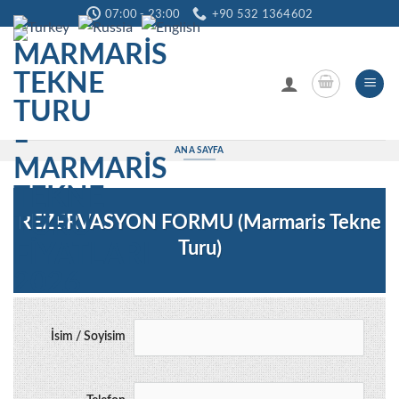
İçeriğe
07:00 - 23:00
+90 532 1364602
atla
ANA SAYFA
REZERVASYON FORMU (Marmaris Tekne
Turu)
İsim / Soyisim