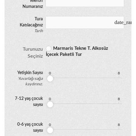
Telefon
Numaranız
Tura
date_ran
Katılacağınız
Tarih
Marmaris Tekne T. Alkosüz
Turunuzu
İçecek Paketli Tur
Seçiniz
Yetişkin Sayısı
0
8
Yuvarlağı sağa
kaydırınız.
7-12 yaş çocuk
0
8
sayısı
0-6 yaş çocuk
0
8
sayısı