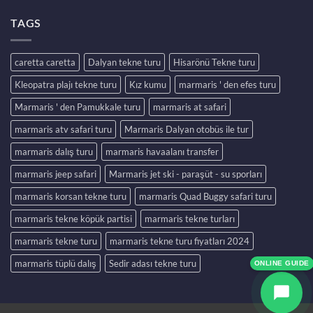
TAGS
caretta caretta
Dalyan tekne turu
Hisarönü Tekne turu
Kleopatra plajı tekne turu
Kız kumu
marmaris ' den efes turu
Marmaris ' den Pamukkale turu
marmaris at safari
marmaris atv safari turu
Marmaris Dalyan otobüs ile tur
marmaris dalış turu
marmaris havaalanı transfer
marmaris jeep safari
Marmaris jet ski - paraşüt - su sporları
marmaris korsan tekne turu
marmaris Quad Buggy safari turu
marmaris tekne köpük partisi
marmaris tekne turları
marmaris tekne turu
marmaris tekne turu fiyatları 2024
marmaris tüplü dalış
Sedir adası tekne turu
ONLINE GUIDE