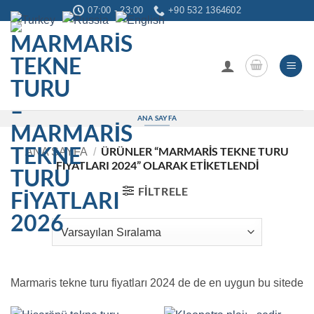
İçeriğe
07:00 - 23:00
+90 532 1364602
atla
ANA SAYFA
ÜRÜNLER “MARMARIS TEKNE TURU
ANA SAYFA
/
FIYATLARI 2024” OLARAK ETIKETLENDI
FILTRELE
Marmaris tekne turu fiyatları 2024 de de en uygun bu sitede