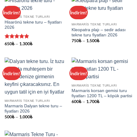
İndirim!
İndirim!
MARMARIS TEKNE TURLARI
Hisarönü tekne turu – fiyatları
MARMARIS TEKNE TURLARI
2026
Kleopatra plajı – sedir adası
tekne turu fiyatları 2026
750
₺
1.500
₺
Fiyat
–
5 üzerinden
650
₺
1.300
₺
Fiyat
–
aralığı:
aralığı:
5
oy aldı
750₺
650₺
-
-
1.500₺
1.300₺
İndirim!
İndirim!
MARMARIS TEKNE TURLARI
Marmaris korsan gemisi turu
fiyatları 1200 TL – köpük partisi
MARMARIS TEKNE TURLARI
600
₺
1.700
₺
Fiyat
–
aralığı:
Marmaris Dalyan tekne turu –
600₺
fiyatları 2026
-
500
₺
1.000
₺
Fiyat
–
1.700₺
aralığı:
500₺
-
1.000₺