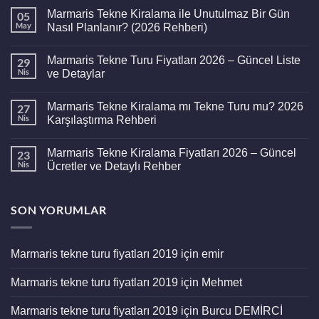
Marmaris Tekne Kiralama ile Unutulmaz Bir Gün
05
May
Nasıl Planlanır? (2026 Rehberi)
Yorum
yok
Marmaris Tekne Turu Fiyatları 2026 – Güncel Liste
29
Marmaris
Tekne
Nis
ve Detaylar
Kiralama
ile
Yorum
Unutulmaz
yok
Marmaris Tekne Kiralama mı Tekne Turu mu? 2026
27
Bir
Marmaris
Gün
Tekne
Nis
Karşılaştırma Rehberi
Nasıl
Turu
Planlanır?
Fiyatları
Yorum
(2026
2026
yok
Marmaris Tekne Kiralama Fiyatları 2026 – Güncel
23
Rehberi)
–
Marmaris
Güncel
Tekne
Nis
Ücretler ve Detaylı Rehber
Liste
Kiralama
ve
mı
Yorum
Detaylar
Tekne
yok
Turu
Marmaris
SON YORUMLAR
mu?
Tekne
2026
Kiralama
Karşılaştırma
Fiyatları
Rehberi
2026
–
Marmaris tekne turu fiyatları 2019
için
emir
Güncel
Ücretler
ve
Marmaris tekne turu fiyatları 2019
için
Mehmet
Detaylı
Rehber
Marmaris tekne turu fiyatları 2019
için
Burcu DEMİRCİ