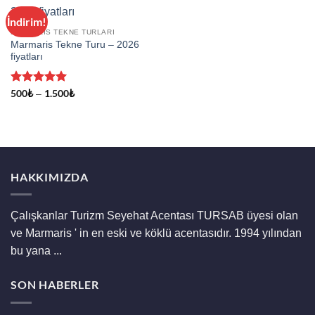
İndirim!
MARMARIS TEKNE TURLARI
Marmaris Tekne Turu – 2026
fiyatları
5 üzerinden
500
₺
1.500
₺
Fiyat
–
aralığı:
5
oy aldı
500₺
-
1.500₺
HAKKIMIZDA
Çalışkanlar Turizm Seyehat Acentası TURSAB üyesi olan
ve Marmaris ' in en eski ve köklü acentasıdır. 1994 yılından
bu yana ...
SON HABERLER