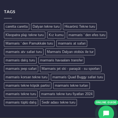
TAGS
caretta caretta
Dalyan tekne turu
Hisarönü Tekne turu
Kleopatra plajı tekne turu
Kız kumu
marmaris ' den efes turu
Marmaris ' den Pamukkale turu
marmaris at safari
marmaris atv safari turu
Marmaris Dalyan otobüs ile tur
marmaris dalış turu
marmaris havaalanı transfer
marmaris jeep safari
Marmaris jet ski - paraşüt - su sporları
marmaris korsan tekne turu
marmaris Quad Buggy safari turu
marmaris tekne köpük partisi
marmaris tekne turları
marmaris tekne turu
marmaris tekne turu fiyatları 2024
marmaris tüplü dalış
Sedir adası tekne turu
ONLINE GUIDE