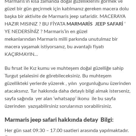
Marmaris’in kısa zamanda doğal güzelliklerini görmek ve
güzel bir gün geçirmek için katılmanız gereken macera dolu
başka bir aktivite de Marmaris jeep safaridir. MACERAYA
HAZIR MISINIZ ? BU FİYATA
MARMARİS JEEP SAFARİ
‘
YE NEDERSİNİZ ? Marmaris’in en güzel
mekanlarından Marmaris milli parkında unutulmaz bir
macera yaşamak istiyorsanız, bu avantajlı fiyatı
KAÇIRMAYIN…
Bu fırsat ile Kız kumu ve muhteşem doğal güzelliğe sahip
Turgut şelalesini de görebileceksiniz. Bu muhteşem
güzellikteki yerlerde yüzerek , yılın yorgunluğunu üzerinden
atacaksınız. Tur hakkında daha detaylı bilgi almak isterseniz,
sayfa sağında yer alan ‘whatsapp’ ikonu ile bu sayfa
üzerinden yazışabilirsiniz sorularınızı sorabilirsiniz.
Marmaris jeep safari hakkında detay Bilgi:
Her gün saat 09.30 – 17.00 saatleri arasında yapılmaktadır.