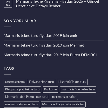
Marmaris Tekne Kiralama Fiyatları 2026 – Güncel
23
Rehberi)
–
Marmaris
Güncel
Tekne
Nis
Ücretler ve Detaylı Rehber
Liste
Kiralama
ve
mı
Yorum
Detaylar
Tekne
yok
Turu
Marmaris
SON YORUMLAR
mu?
Tekne
2026
Kiralama
Karşılaştırma
Fiyatları
Rehberi
2026
–
Marmaris tekne turu fiyatları 2019
için
emir
Güncel
Ücretler
ve
Marmaris tekne turu fiyatları 2019
için
Mehmet
Detaylı
Rehber
Marmaris tekne turu fiyatları 2019
için
Burcu DEMİRCİ
TAGS
caretta caretta
Dalyan tekne turu
Hisarönü Tekne turu
Kleopatra plajı tekne turu
Kız kumu
marmaris ' den efes turu
Marmaris ' den Pamukkale turu
marmaris at safari
marmaris atv safari turu
Marmaris Dalyan otobüs ile tur