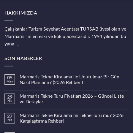
HAKKIMIZDA
Çalışkanlar Turizm Seyehat Acentası TURSAB üyesi olan ve
Marmaris ' in en eski ve köklü acentasıdır. 1994 yılından bu
yana ...
SON HABERLER
Marmaris Tekne Kiralama ile Unutulmaz Bir Gün
05
May
Nasıl Planlanır? (2026 Rehberi)
Yorum
yok
Marmaris Tekne Turu Fiyatları 2026 – Güncel Liste
29
Marmaris
Tekne
Nis
ve Detaylar
Kiralama
ile
Yorum
Unutulmaz
yok
Marmaris Tekne Kiralama mı Tekne Turu mu? 2026
27
Bir
Marmaris
Gün
Tekne
Nis
Karşılaştırma Rehberi
Nasıl
Turu
Planlanır?
Fiyatları
Yorum
(2026
2026
yok