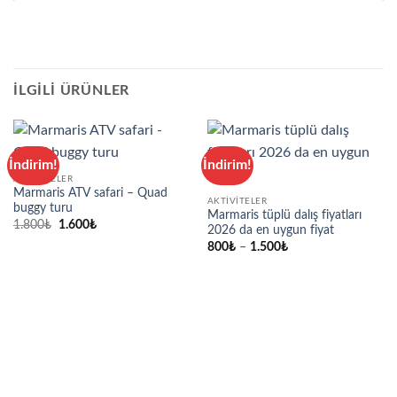
İLGILI ÜRÜNLER
İndirim!
İndirim!
AKTIVITELER
Marmaris ATV safari – Quad
AKTIVITELER
buggy turu
Marmaris tüplü dalış fiyatları
Orijinal
Şu
1.800
₺
1.600
₺
2026 da en uygun fiyat
fiyat:
andaki
Fiyat
1.800₺.
fiyat:
800
₺
–
1.500
₺
aralığı:
1.600₺.
800₺
-
1.500₺