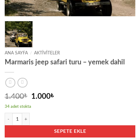
ANA SAYFA
/
AKTIVITELER
Marmaris jeep safari turu – yemek dahil
Orijinal
Şu
1.400
₺
1.000
₺
fiyat:
andaki
34 adet stokta
1.400₺.
fiyat:
Marmaris jeep safari turu - yemek dahil adet
1.000₺.
SEPETE EKLE